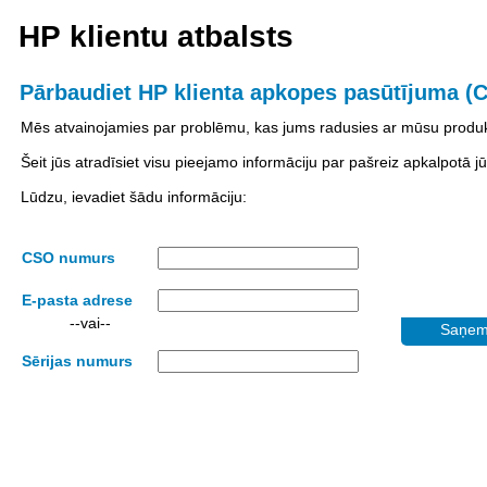
HP klientu atbalsts
Pārbaudiet HP klienta apkopes pasūtījuma (C
Mēs atvainojamies par problēmu, kas jums radusies ar mūsu produk
Šeit jūs atradīsiet visu pieejamo informāciju par pašreiz apkalpotā j
Lūdzu, ievadiet šādu informāciju:
CSO numurs
E-pasta adrese
--vai--
Saņemt
Sērijas numurs