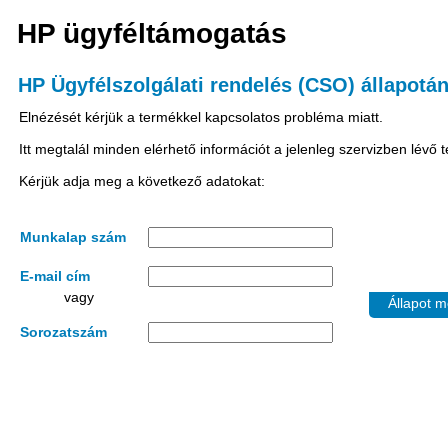
HP ügyféltámogatás
HP Ügyfélszolgálati rendelés (CSO) állapotán
Elnézését kérjük a termékkel kapcsolatos probléma miatt.
Itt megtalál minden elérhető információt a jelenleg szervizben lévő
Kérjük adja meg a következő adatokat:
Munkalap szám
E-mail cím
vagy
Állapot m
Sorozatszám